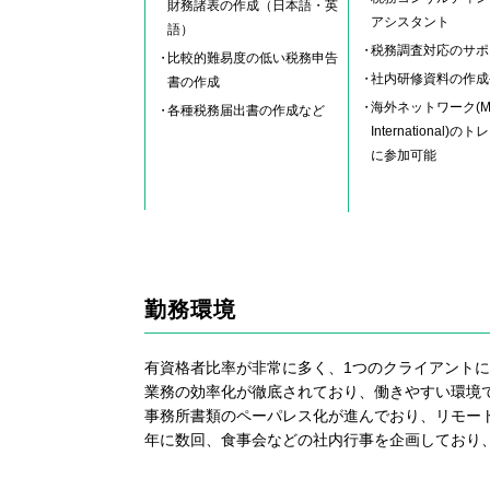
財務諸表の作成（日本語・英
アシスタント
語）
税務調査対応のサポ
比較的難易度の低い税務申告
社内研修資料の作成
書の作成
海外ネットワーク(Mo
各種税務届出書の作成など
International)
に参加可能
勤務環境
有資格者比率が非常に多く、1つのクライアントに
業務の効率化が徹底されており、働きやすい環境
事務所書類のペーパレス化が進んでおり、リモート
年に数回、食事会などの社内行事を企画しており