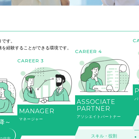
C
りです。
務を経験することができる環境です。
CAREER 4
CAREER 3
パ
ASSOCIATE
PARTNER
MANAGER
アソシエイトパートナー
マネージャー
降～
スキル・役割
の目安