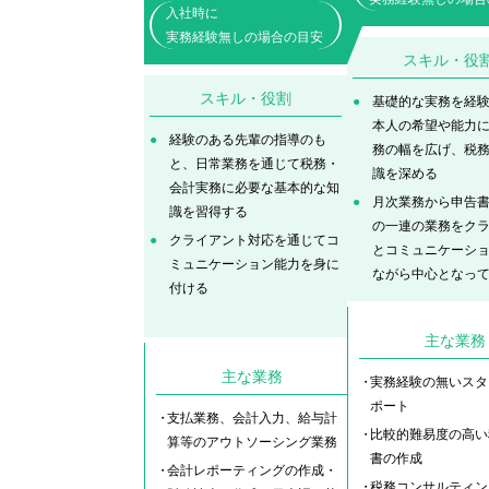
入社時に
実務経験無しの場合の目安
スキル・役
スキル・役割
基礎的な実務を経
本人の希望や能力
経験のある先輩の指導のも
務の幅を広げ、税
と、日常業務を通じて税務・
識を深める
会計実務に必要な基本的な知
月次業務から申告
識を習得する
の一連の業務をク
クライアント対応を通じてコ
とコミュニケーシ
ミュニケーション能力を身に
ながら中心となっ
付ける
主な業務
主な業務
実務経験の無いスタ
ポート
支払業務、会計入力、給与計
比較的難易度の高い
算等のアウトソーシング業務
書の作成
会計レポーティングの作成・
税務コンサルティン