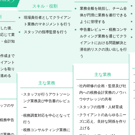
スキル・役割
業務全般を統括し、チーム全
体が円滑に業務を遂行できる
割
現場責任者としてクライアン
ように管理する
ト業務のマネジメントを行う
験した後、
申告書レビュー・税務コンサ
スタッフの指導監督を行う
に応じて業
ルティング業務を通じてクラ
務・会計知
イアントにおける問題解決と
潜在的リスクの洗い出しを行
書作成まで
う
ライアント
ョンを取り
主な業務
て進める
主な業務
社内研修の企画・監督及び社
内への税務会計実務のノウハ
スタッフが行うアウトソーシ
ウやナレッジの共有
ング業務及び申告書のレビュ
ッフのサ
スタッフの指導・人材育成
ー
クライアントのあらゆるニー
税務調査対応を中心となって
税務申告
ズに応え、良好な関係を作り
行う
上げる
税務コンサルティング業務に
グ業務の