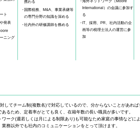
海外ネットワーク（Moore
携わる
International）の会議に参加す
国際税務、M&A、事業承継等
ート
る
の専門分野の知識を深める
や発表
IT、採用、PR、社内活動の企
社内外の研修講師を務める
画等の税理士法人の運営に参
ore
加
のトレーニング
対してチーム制(複数名)で対応しているので、分からないことがあれ
であるため、定着率がとても良く、在籍年数の長い職員が多いです。
ワーク(週若しくは月による制限あり)も可能なため家庭の事情などに
、業務以外でも社内のコミュニケーションをとって頂けます。