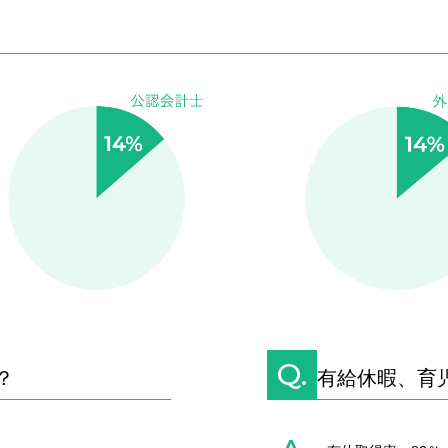
Q.
？
有給休暇、育