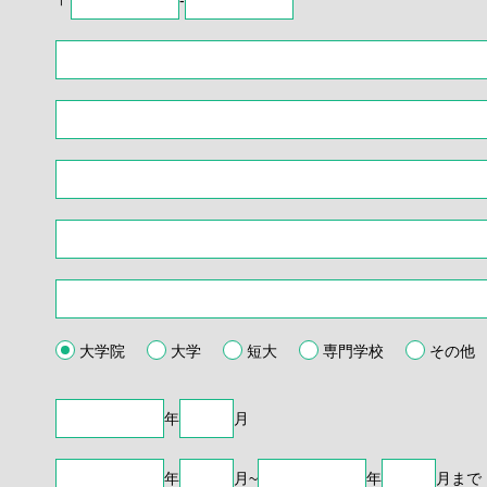
大学院
大学
短大
専門学校
その他
年
月
年
月~
年
月まで