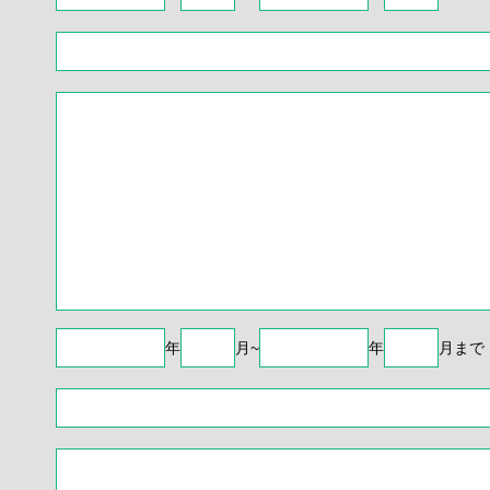
年
月~
年
月まで