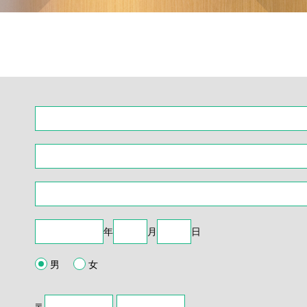
年
月
日
男
女
〒
-