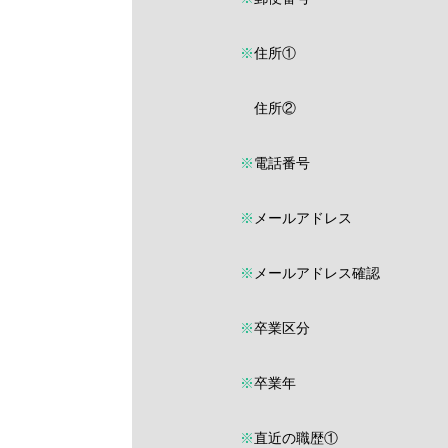
※
住所①
住所②
※
電話番号
※
メールアドレス
※
メールアドレス確認
※
卒業区分
※
卒業年
※
直近の職歴①