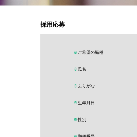
採用応募
※
ご希望の職種
※
氏名
※
ふりがな
※
生年月日
※
性別
※
郵便番号